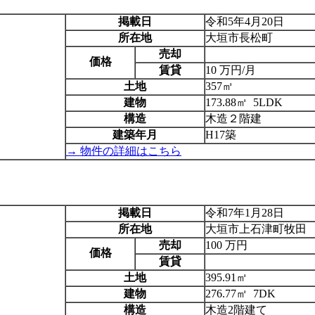
掲載日
令和5年4月20日
所在地
大垣市長松町
売却
価格
賃貸
10 万円/月
土地
357㎡
建物
173.88㎡ 5LDK
構造
木造２階建
建築年月
H17築
→ 物件の詳細はこちら
掲載日
令和7年1月28日
所在地
大垣市上石津町牧田
売却
100 万円
価格
賃貸
土地
395.91㎡
建物
276.77㎡ 7DK
構造
木造2階建て