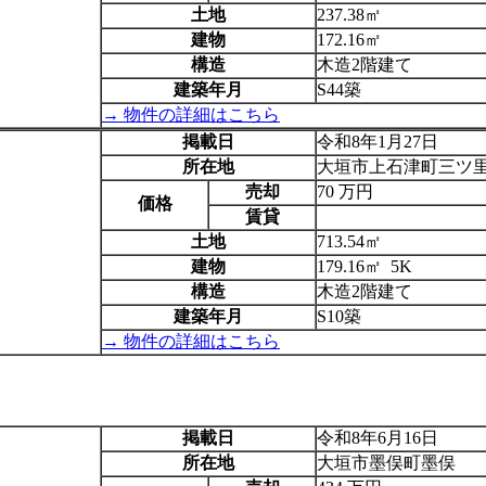
土地
237.38㎡
建物
172.16㎡
構造
木造2階建て
建築年月
S44築
→ 物件の詳細はこちら
掲載日
令和8年1月27日
所在地
大垣市上石津町三ツ
売却
70 万円
価格
賃貸
土地
713.54㎡
建物
179.16㎡ 5K
構造
木造2階建て
建築年月
S10築
→ 物件の詳細はこちら
掲載日
令和8年6月16日
所在地
大垣市墨俣町墨俣