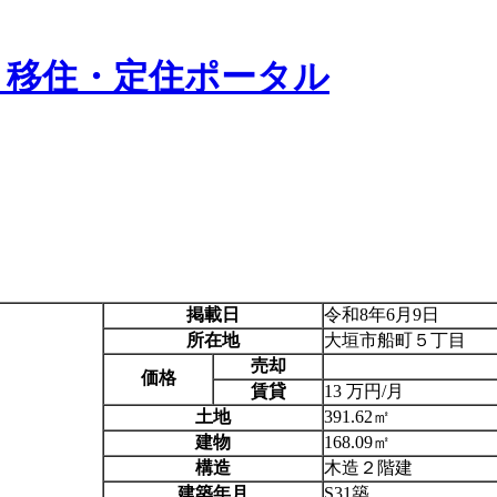
掲載日
令和8年6月9日
所在地
大垣市船町５丁目
売却
価格
賃貸
13 万円/月
土地
391.62㎡
建物
168.09㎡
構造
木造２階建
建築年月
S31築