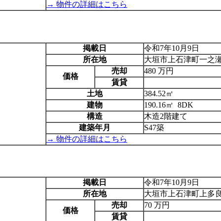
→ 物件の詳細はこちら
掲載日
令和7年10月9日
所在地
大垣市上石津町一之
売却
480 万円
価格
賃貸
土地
384.52㎡
建物
190.16㎡ 8DK
構造
木造2階建て
建築年月
S47築
→ 物件の詳細はこちら
掲載日
令和7年10月9日
所在地
大垣市上石津町上多
売却
70 万円
価格
賃貸