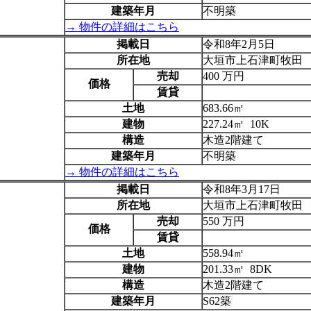
建築年月
不明築
→ 物件の詳細はこちら
掲載日
令和8年2月5日
所在地
大垣市上石津町牧田
売却
400 万円
価格
賃貸
土地
683.66㎡
建物
227.24㎡ 10K
構造
木造2階建て
建築年月
不明築
→ 物件の詳細はこちら
掲載日
令和8年3月17日
所在地
大垣市上石津町牧田
売却
550 万円
価格
賃貸
土地
558.94㎡
建物
201.33㎡ 8DK
構造
木造2階建て
建築年月
S62築