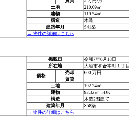
賃貸
5 万円/月
土地
210.69㎡
建物
119.54㎡
構造
木造
建築年月
S41築
→ 物件の詳細はこちら
掲載日
令和7年6月18日
所在地
大垣市和合本町１丁
売却
600 万円
価格
賃貸
土地
192.24㎡
建物
92.32㎡ 5DK
構造
木造2階建て
建築年月
S58築
→ 物件の詳細はこちら