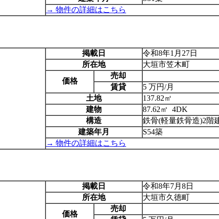
→ 物件の詳細はこちら
掲載日
令和8年1月27日
所在地
大垣市笠木町
売却
価格
賃貸
5 万円/月
土地
137.82㎡
建物
87.62㎡ 4DK
構造
鉄骨(軽量鉄骨造)2階
建築年月
S54築
→ 物件の詳細はこちら
掲載日
令和8年7月8日
所在地
大垣市久徳町
売却
価格