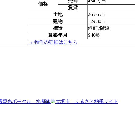
売却
434 万円
価格
賃貸
土地
265.65㎡
建物
129.30㎡
構造
鉄筋2階建
建築年月
S40築
→ 物件の詳細はこちら