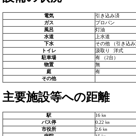
電気
引き込み済
ガス
プロパン
風呂
灯油
水道
上水道
下水
その他 （引き込
トイレ
汲取り 洋式
駐車場
有 （2台）
物置
無
庭
有
その他
主要施設等への距離
駅
16 ㎞
バス停
0.22 ㎞
市役所
2.6 ㎞