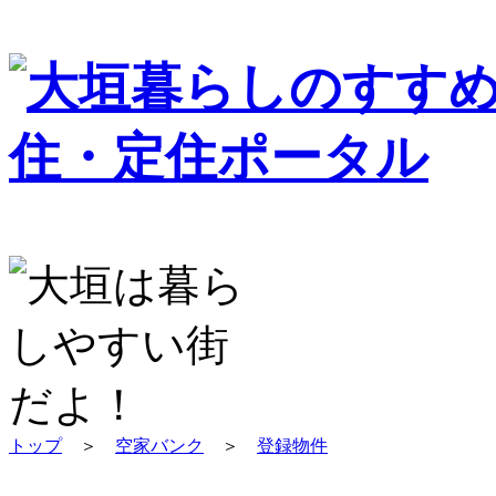
トップ
＞
空家バンク
＞
登録物件