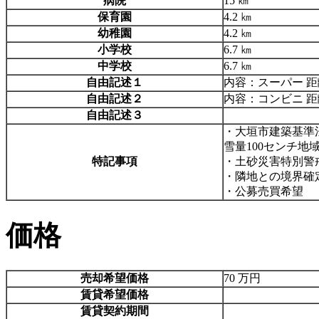
病院
15 ㎞
保育園
4.2 ㎞
幼稚園
4.2 ㎞
小学校
6.7 ㎞
中学校
6.7 ㎞
自由記述１
内容：スーパー 距離
自由記述２
内容：コンビニ 距離
自由記述３
・大垣市建築基準
雪量100センチ地
特記事項
・土砂災害特別警
・隣地との境界確
・公募売買希望
価格
売却希望価格
70 万円
賃貸希望価格
賃貸契約期間