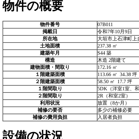
物件の概要
物件番号
07B011
掲載日
令和7年10月9日
所在地
大垣市上石津町上
土地面積
237.38 ㎡
建築年月
S44 築
構造
木造 2階建て
建物面積・間取り
172.16 ㎡
１階建築面積
113.66 ㎡ 34.38 坪
２階建築面積
58.50 ㎡ 17.7 坪
１階間取り
5DK（洋室1室、
２階間取り
2R（和室2室）
利用状況
放置（8か月）
補修の要否
多少の補修必要
補修の費用負担
入居者負担
設備の状況